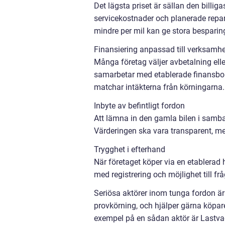
Det lägsta priset är sällan den billig
servicekostnader och planerade repara
mindre per mil kan ge stora besparing
Finansiering anpassad till verksamh
Många företag väljer avbetalning elle
samarbetar med etablerade finansbola
matchar intäkterna från körningarna.
Inbyte av befintligt fordon
Att lämna in den gamla bilen i samban
Värderingen ska vara transparent, med 
Trygghet i efterhand
När företaget köper via en etablerad 
med registrering och möjlighet till frå
Seriösa aktörer inom tunga fordon är
provkörning, och hjälper gärna köpar
exempel på en sådan aktör är Lastva