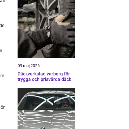
att
nde
en
a
09 maj 2026
Däckverkstad varberg för
are
trygga och prisvärda däck
gör