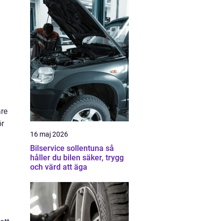
are
ör
16 maj 2026
Bilservice sollentuna så
håller du bilen säker, trygg
och värd att äga