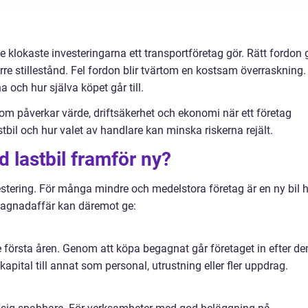
 klokaste investeringarna ett transportföretag gör. Rätt fordon 
rre stillestånd. Fel fordon blir tvärtom en kostsam överraskning.
a och hur själva köpet går till.
m påverkar värde, driftsäkerhet och ekonomi när ett företag
bil och hur valet av handlare kan minska riskerna rejält.
d lastbil framför ny?
estering. För många mindre och medelstora företag är en ny bil h
egagnadaffär kan däremot ge:
e första åren. Genom att köpa begagnat går företaget in efter de
apital till annat som personal, utrustning eller fler uppdrag.