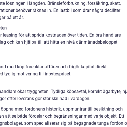
aste lösningen i längden. Bränsleförbrukning, försäkring, skatt,
tioner behöver räknas in. En lastbil som drar några deciliter
ar på ett år.
eten
r leasing för att sprida kostnaden över tiden. En bra handlare
g och kan hjälpa till att hitta en nivå där månadsbeloppet
d med köp förenklar affären och frigör kapital direkt.
tydlig motivering till inbytespriset.
handlare ökar tryggheten. Tydliga köpeavtal, korrekt ägarbyte, hj
gor efter leverans gör stor skillnad i vardagen.
 öppna med fordonens historik, uppmuntrar till besiktning och
en att se både fördelar och begränsningar med varje objekt. Ett
gnsbolaget, som specialiserar sig på begagnade tunga fordon 