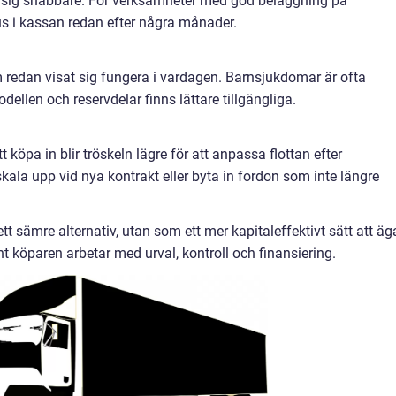
ar sig snabbare. För verksamheter med god beläggning på
us i kassan redan efter några månader.
 redan visat sig fungera i vardagen. Barnsjukdomar är ofta
ellen och reservdelar finns lättare tillgängliga.
t köpa in blir tröskeln lägre för att anpassa flottan efter
ala upp vid nya kontrakt eller byta in fordon som inte längre
t sämre alternativ, utan som ett mer kapitaleffektivt sätt att äg
nt köparen arbetar med urval, kontroll och finansiering.