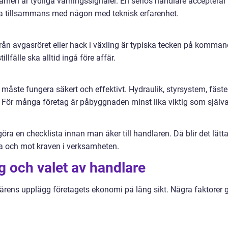
i ramen är tydliga varningssignaler. En seriös handlare accepterar 
na tillsammans med någon med teknisk erfarenhet.
ån avgasröret eller hack i växling är typiska tecken på komma
llfälle ska alltid ingå före affär.
re måste fungera säkert och effektivt. Hydraulik, styrsystem, fäst
 För många företag är påbyggnaden minst lika viktig som själv
göra en checklista innan man åker till handlaren. Då blir det lätt
ra och mot kraven i verksamheten.
g och valet av handlare
färens upplägg företagets ekonomi på lång sikt. Några faktorer 