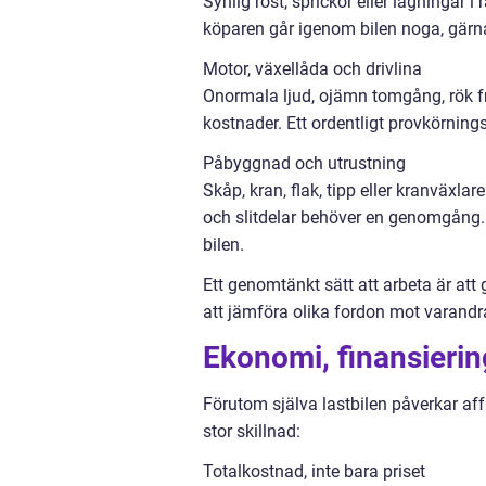
Synlig rost, sprickor eller lagningar 
köparen går igenom bilen noga, gär
Motor, växellåda och drivlina
Onormala ljud, ojämn tomgång, rök fr
kostnader. Ett ordentligt provkörningsti
Påbyggnad och utrustning
Skåp, kran, flak, tipp eller kranväxla
och slitdelar behöver en genomgång.
bilen.
Ett genomtänkt sätt att arbeta är att 
att jämföra olika fordon mot varand
Ekonomi, finansierin
Förutom själva lastbilen påverkar af
stor skillnad:
Totalkostnad, inte bara priset