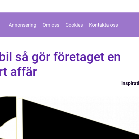
Annonsering
Om oss
Cookies
Kontakta oss
il så gör företaget en
t affär
inspirat