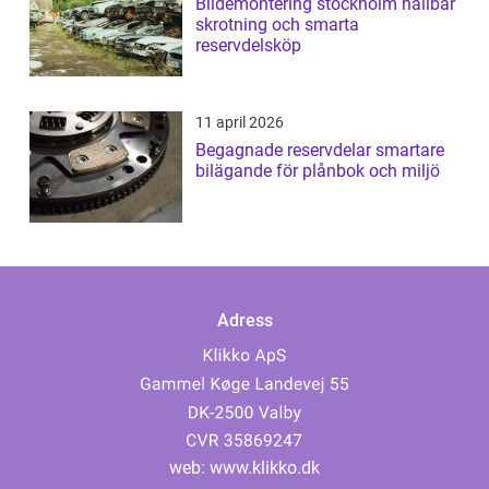
Bildemontering stockholm hållbar
skrotning och smarta
reservdelsköp
11 april 2026
Begagnade reservdelar smartare
bilägande för plånbok och miljö
Adress
web:
www.klikko.dk