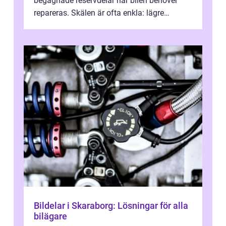
begagnade reservdelar när bilen behöver
repareras. Skälen är ofta enkla: lägre
kostnad, minskad klimatpå...
Bildelar i Skaraborg: Lösningar för alla
bilägare