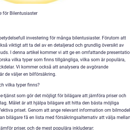
 för Bilentusiaster
etydelsefull investering för många bilentusiaster. Förutom att
ckså viktigt att ta del av en detaljerad och grundlig översikt av
juds. I denna artikel kommer vi att ge en omfattande presentati
orska vilka typer som finns tillgängliga, vilka som är populära,
ackdelar. Vi kommer också att analysera de avgörande
r de väljer en bilförsäkring.
ch vilka typer finns?
ne-tjänst som gör det möjligt för bilägare att jämföra priser och
ag. Målet är att hjälpa bilägare att hitta den bästa möjliga
fektiva priset. Genom att ange relevant information om bilmodell
n bilägare få en lista med försäkringsalternativ att välja mellan
 jämför priser, och de mest populära inkluderar: