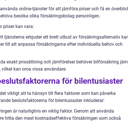
 använda online-tjänster för att jämföra priser och få en överblic
behöva besöka olika försäkringsbolag personligen.
 priser kan vara:
t tjänsterna erbjuder ett brett utbud av försäkringsalternativ ka
r till att anpassa försäkringarna efter individuella behov och
uda exakt prissättning och jämförelser behöver bilförsäkring jäm
, vilket kan oroa vissa användare.
slutsfaktorerna för bilentusiaster
det viktigt att ta hänsyn till flera faktorer som kan påverka
ande beslutsfaktorerna för bilentusiaster inkluderar:
ringen är naturligtvis en viktig faktor. Genom att använda
gare hitta den mest kostnadseffektiva försäkringen som också