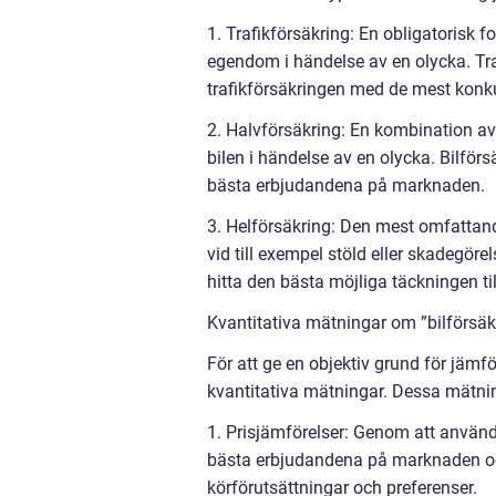
1. Trafikförsäkring: En obligatorisk
egendom i händelse av en olycka. Trafi
trafikförsäkringen med de mest konku
2. Halvförsäkring: En kombination av
bilen i händelse av en olycka. Bilförsä
bästa erbjudandena på marknaden.
3. Helförsäkring: Den mest omfattan
vid till exempel stöld eller skadegörel
hitta den bästa möjliga täckningen till
Kvantitativa mätningar om ”bilförsäk
För att ge en objektiv grund för jämf
kvantitativa mätningar. Dessa mätnin
1. Prisjämförelser: Genom att använd
bästa erbjudandena på marknaden och
körförutsättningar och preferenser.