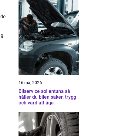
nde
ng
16 maj 2026
Bilservice sollentuna så
håller du bilen säker, trygg
och värd att äga