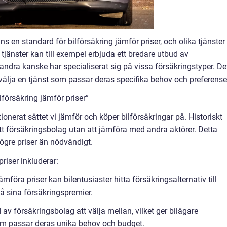
finns en standard för bilförsäkring jämför priser, och olika tjänster
 tjänster kan till exempel erbjuda ett bredare utbud av
ndra kanske har specialiserat sig på vissa försäkringstyper. De
tt välja en tjänst som passar deras specifika behov och preferense
lförsäkring jämför priser”
tionerat sättet vi jämför och köper bilförsäkringar på. Historiskt
n ett försäkringsbolag utan att jämföra med andra aktörer. Detta
högre priser än nödvändigt.
riser inkluderar:
föra priser kan bilentusiaster hitta försäkringsalternativ till
å sina försäkringspremier.
ud av försäkringsbolag att välja mellan, vilket ger bilägare
som passar deras unika behov och budget.