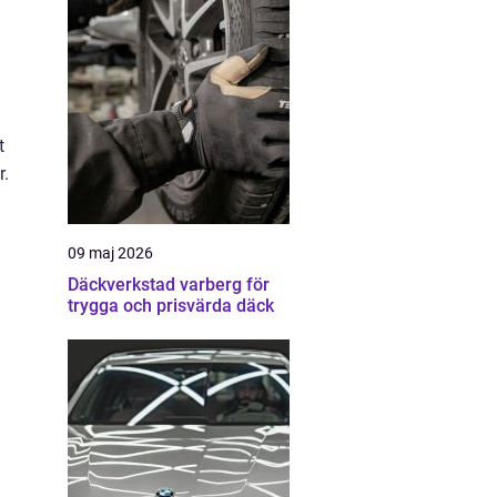
t
r.
09 maj 2026
Däckverkstad varberg för
trygga och prisvärda däck