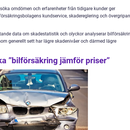
söka omdömen och erfarenheter från tidigare kunder ger
 i försäkringsbolagens kundservice, skadereglering och övergripa
tande data om skadestatistik och olyckor analyserar bilförsäkri
som generellt sett har lägre skadenivåer och därmed lägre
ka ”bilförsäkring jämför priser”