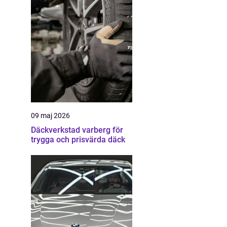
09 maj 2026
Däckverkstad varberg för
trygga och prisvärda däck