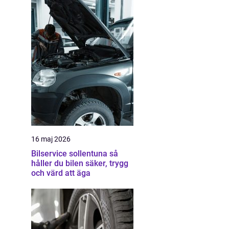
16 maj 2026
Bilservice sollentuna så
håller du bilen säker, trygg
och värd att äga