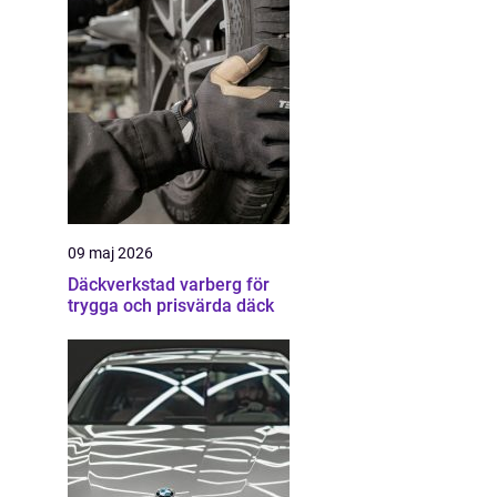
09 maj 2026
Däckverkstad varberg för
trygga och prisvärda däck