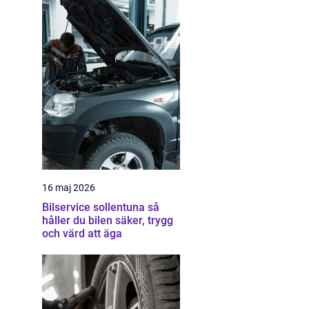
16 maj 2026
Bilservice sollentuna så
håller du bilen säker, trygg
och värd att äga