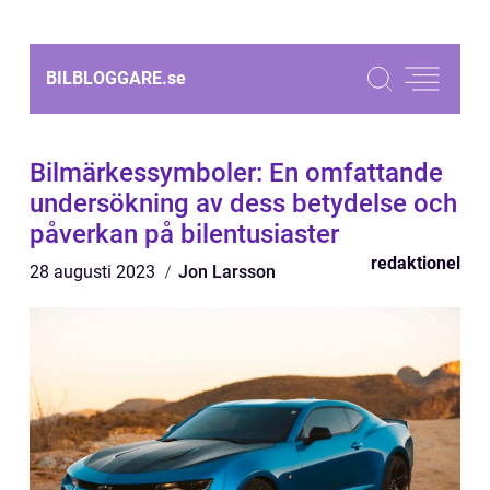
BILBLOGGARE.
se
Bilmärkessymboler: En omfattande
undersökning av dess betydelse och
påverkan på bilentusiaster
redaktionel
28 augusti 2023
Jon Larsson