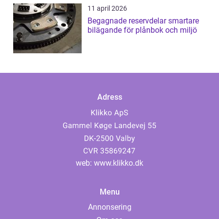
11 april 2026
Begagnade reservdelar smartare
bilägande för plånbok och miljö
Adress
web:
www.klikko.dk
Menu
Annonsering