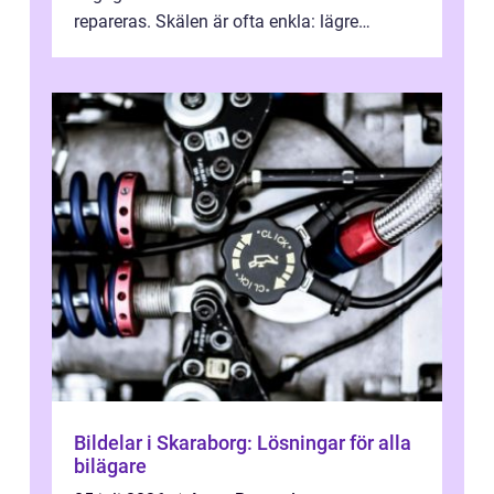
repareras. Skälen är ofta enkla: lägre
kostnad, minskad klimatpå...
Bildelar i Skaraborg: Lösningar för alla
bilägare