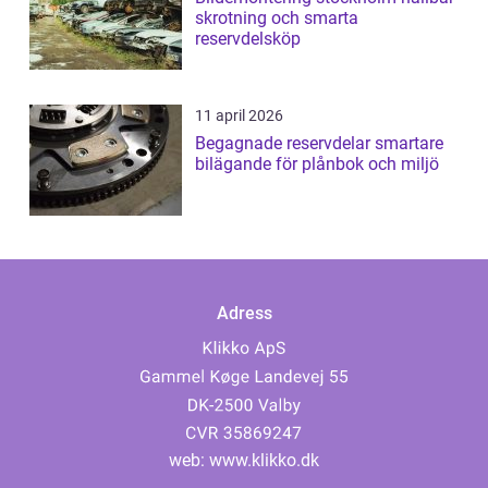
skrotning och smarta
reservdelsköp
11 april 2026
Begagnade reservdelar smartare
bilägande för plånbok och miljö
Adress
web:
www.klikko.dk