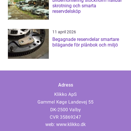
Bildemontering stockholm hållbar
skrotning och smarta
reservdelsköp
11 april 2026
Begagnade reservdelar smartare
bilägande för plånbok och miljö
Adress
web:
www.klikko.dk