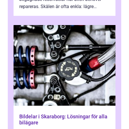
repareras. Skälen är ofta enkla: lägre
kostnad, minskad klimatpå...
Bildelar i Skaraborg: Lösningar för alla
bilägare