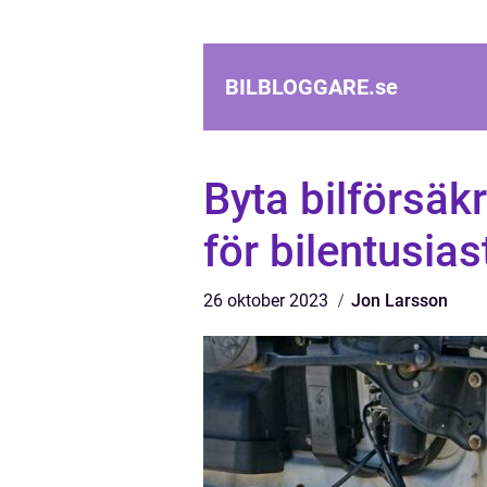
BILBLOGGARE.
se
Byta bilförsäk
för bilentusias
26 oktober 2023
Jon Larsson