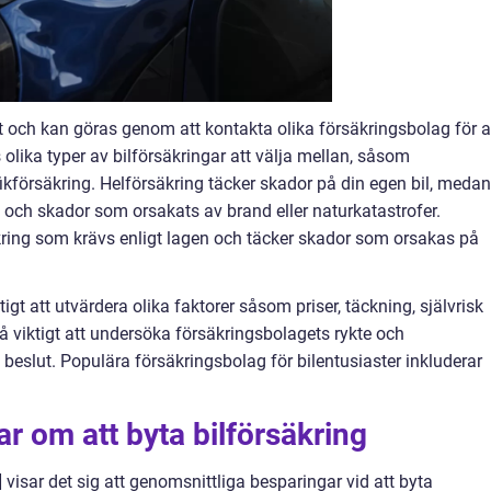
elt och kan göras genom att kontakta olika försäkringsbolag för a
olika typer av bilförsäkringar att välja mellan, såsom
fikförsäkring. Helförsäkring täcker skador på din egen bil, medan
 och skador som orsakats av brand eller naturkatastrofer.
kring som krävs enligt lagen och täcker skador som orsakas på
igt att utvärdera olika faktorer såsom priser, täckning, självrisk
å viktigt att undersöka försäkringsbolagets rykte och
beslut. Populära försäkringsbolag för bilentusiaster inkluderar
r om att byta bilförsäkring
 visar det sig att genomsnittliga besparingar vid att byta