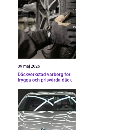
09 maj 2026
Däckverkstad varberg för
trygga och prisvärda däck