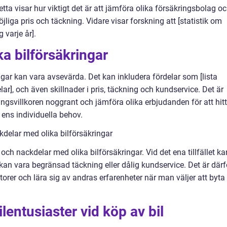
etta visar hur viktigt det är att jämföra olika försäkringsbolag o
liga pris och täckning. Vidare visar forskning att [statistik om
 varje år].
ka bilförsäkringar
ngar kan vara avsevärda. Det kan inkludera fördelar som [lista
lar], och även skillnader i pris, täckning och kundservice. Det är
ringsvillkoren noggrant och jämföra olika erbjudanden för att hit
ens individuella behov.
delar med olika bilförsäkringar
och nackdelar med olika bilförsäkringar. Vid det ena tillfället ka
kan vara begränsad täckning eller dålig kundservice. Det är därf
aktorer och lära sig av andras erfarenheter när man väljer att byta
ilentusiaster vid köp av bil