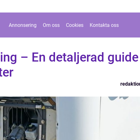
Annonsering
Om oss
Cookies
Kontakta oss
ring – En detaljerad guide
ter
redaktio