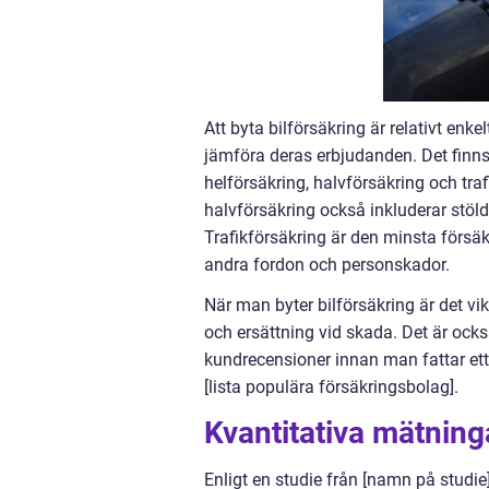
Att byta bilförsäkring är relativt enk
jämföra deras erbjudanden. Det finns 
helförsäkring, halvförsäkring och tra
halvförsäkring också inkluderar stöld
Trafikförsäkring är den minsta försä
andra fordon och personskador.
När man byter bilförsäkring är det vikt
och ersättning vid skada. Det är ocks
kundrecensioner innan man fattar ett 
[lista populära försäkringsbolag].
Kvantitativa mätninga
Enligt en studie från [namn på studie]