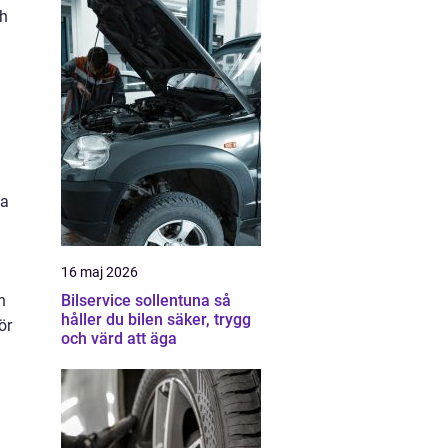
ch
ta
16 maj 2026
n
Bilservice sollentuna så
håller du bilen säker, trygg
ör
och värd att äga