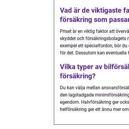
Vad är de viktigaste f
försäkring som passa
Priset är en viktig faktor att över
skyddet och försäkringsbolagets r
exempel ett specialfordon, bör du 
för det. Dessutom kan eventuella fö
Vilka typer av bilförsä
försäkring?
Du kan välja mellan ansvarsförsäk
den lagstadgade minimiförsäkring
egendom. Halvförsäkring ger också
helförsäkring ger ett ännu mer om