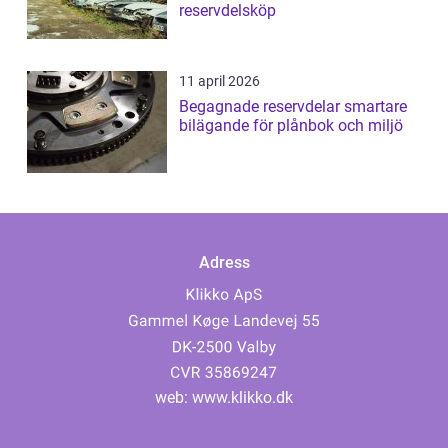
reservdelsköp
11 april 2026
Begagnade reservdelar smartare
bilägande för plånbok och miljö
Adress
web:
www.klikko.dk