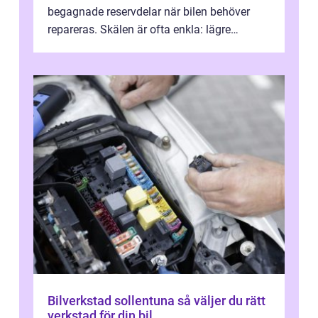
begagnade reservdelar när bilen behöver
repareras. Skälen är ofta enkla: lägre
kostnad, minskad klimatpå...
Bilverkstad sollentuna så väljer du rätt
verkstad för din bil