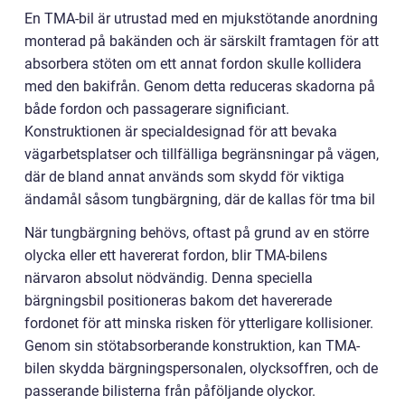
En TMA-bil är utrustad med en mjukstötande anordning
monterad på bakänden och är särskilt framtagen för att
absorbera stöten om ett annat fordon skulle kollidera
med den bakifrån. Genom detta reduceras skadorna på
både fordon och passagerare significiant.
Konstruktionen är specialdesignad för att bevaka
vägarbetsplatser och tillfälliga begränsningar på vägen,
där de bland annat används som skydd för viktiga
ändamål såsom tungbärgning, där de kallas för tma bil
När tungbärgning behövs, oftast på grund av en större
olycka eller ett havererat fordon, blir TMA-bilens
närvaron absolut nödvändig. Denna speciella
bärgningsbil positioneras bakom det havererade
fordonet för att minska risken för ytterligare kollisioner.
Genom sin stötabsorberande konstruktion, kan TMA-
bilen skydda bärgningspersonalen, olycksoffren, och de
passerande bilisterna från påföljande olyckor.