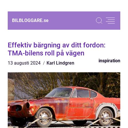
BILBLOGGARE.
se
Effektiv bärgning av ditt fordon:
TMA-bilens roll på vägen
inspiration
13 augusti 2024
Karl Lindgren