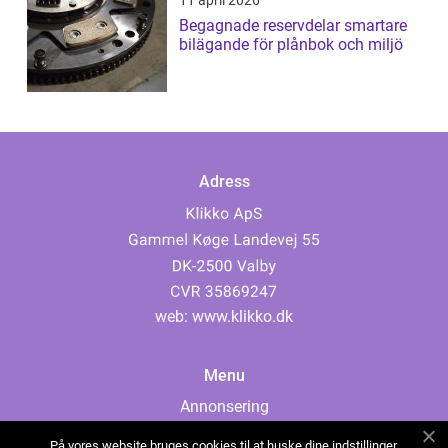
11 april 2026
Begagnade reservdelar smartare
bilägande för plånbok och miljö
Adress
web:
www.klikko.dk
Menu
Annonsering
Om oss
På vores website bruges cookies til at huske dine indstillinger,