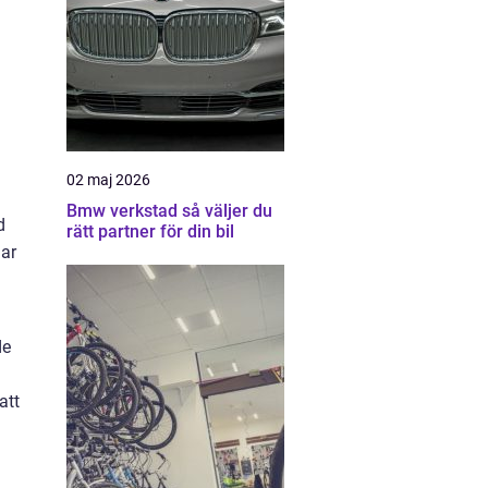
02 maj 2026
Bmw verkstad så väljer du
d
rätt partner för din bil
lar
de
att