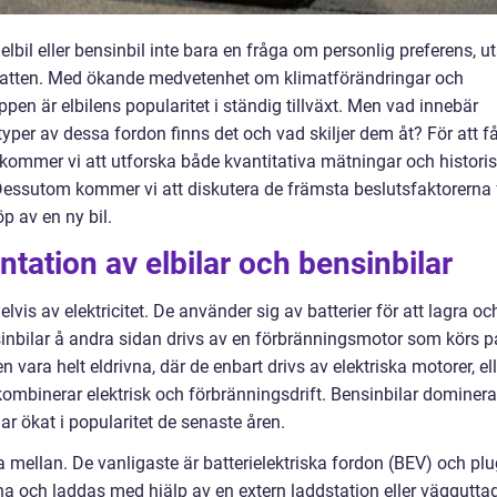
lbil eller bensinbil inte bara en fråga om personlig preferens, u
ebatten. Med ökande medvetenhet om klimatförändringar och
pen är elbilens popularitet i ständig tillväxt. Men vad innebär
a typer av dessa fordon finns det och vad skiljer dem åt? För att f
 kommer vi att utforska både kvantitativa mätningar och histori
Dessutom kommer vi att diskutera de främsta beslutsfaktorerna 
öp av en ny bil.
tation av elbilar och bensinbilar
delvis av elektricitet. De använder sig av batterier för att lagra oc
inbilar å andra sidan drivs av en förbränningsmotor som körs p
en vara helt eldrivna, där de enbart drivs av elektriska motorer, ell
kombinerar elektrisk och förbränningsdrift. Bensinbilar dominer
r ökat i popularitet de senaste åren.
lja mellan. De vanligaste är batterielektriska fordon (BEV) och plu
vna och laddas med hjälp av en extern laddstation eller väggutta