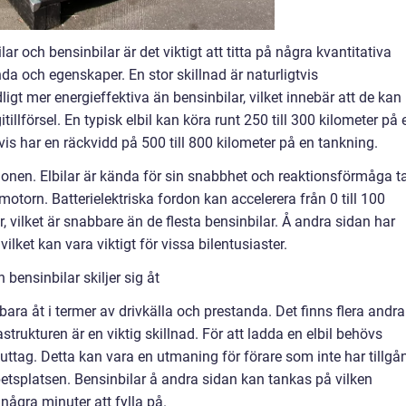
lar och bensinbilar är det viktigt att titta på några kvantitativa
a och egenskaper. En stor skillnad är naturligtvis
ligt mer energieffektiva än bensinbilar, vilket innebär att de kan
llförsel. En typisk elbil kan köra runt 250 till 300 kilometer på 
is har en räckvidd på 500 till 800 kilometer på en tankning.
ionen. Elbilar är kända för sin snabbhet och reaktionsförmåga t
otorn. Batterielektriska fordon kan accelerera från 0 till 100
 vilket är snabbare än de flesta bensinbilar. Å andra sidan har
vilket kan vara viktigt för vissa bilentusiaster.
 bensinbilar skiljer sig åt
e bara åt i termer av drivkälla och prestanda. Det finns flera andra
strukturen är en viktig skillnad. För att ladda en elbil behövs
guttag. Detta kan vara en utmaning för förare som inte har tillgå
betsplatsen. Bensinbilar å andra sidan kan tankas på vilken
några minuter att fylla på.