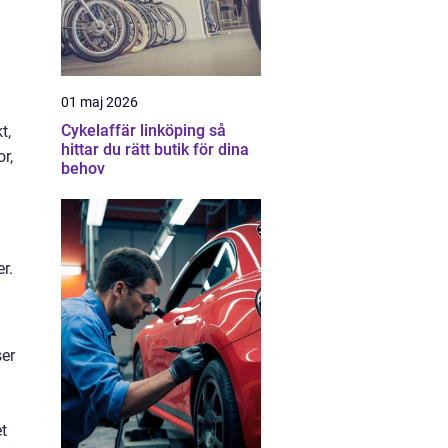
01 maj 2026
n
Cykelaffär linköping så
t,
hittar du rätt butik för dina
r,
behov
r.
ser
et