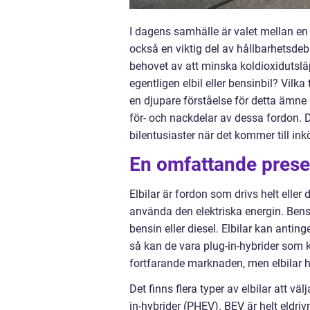
I dagens samhälle är valet mellan en e
också en viktig del av hållbarhetsd
behovet av att minska koldioxidutsläp
egentligen elbil eller bensinbil? Vilk
en djupare förståelse för detta ämne
för- och nackdelar av dessa fordon. 
bilentusiaster när det kommer till ink
En omfattande presen
Elbilar är fordon som drivs helt eller 
använda den elektriska energin. Bens
bensin eller diesel. Elbilar kan anting
så kan de vara plug-in-hybrider som 
fortfarande marknaden, men elbilar ha
Det finns flera typer av elbilar att vä
in-hybrider (PHEV). BEV är helt eldri