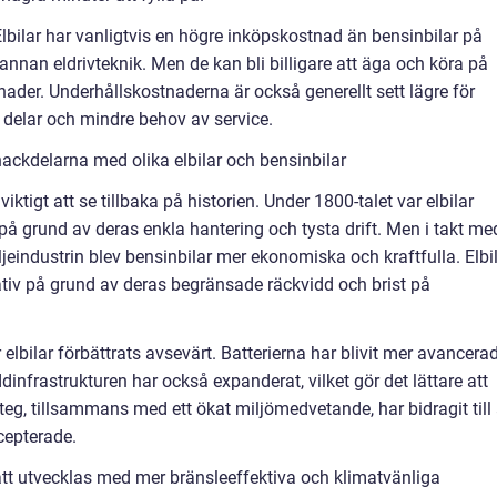
 Elbilar har vanligtvis en högre inköpskostnad än bensinbilar på
annan eldrivteknik. Men de kan bli billigare att äga och köra på
tnader. Underhållskostnaderna är också generellt sett lägre för
a delar och mindre behov av service.
ackdelarna med olika elbilar och bensinbilar
viktigt att se tillbaka på historien. Under 1800-talet var elbilar
på grund av deras enkla hantering och tysta drift. Men i takt me
eindustrin blev bensinbilar mer ekonomiska och kraftfulla. Elbi
ativ på grund av deras begränsade räckvidd och brist på
elbilar förbättrats avsevärt. Batterierna har blivit mer avancera
dinfrastrukturen har också expanderat, vilket gör det lättare att
eg, tillsammans med ett ökat miljömedvetande, har bidragit till 
ccepterade.
 att utvecklas med mer bränsleeffektiva och klimatvänliga