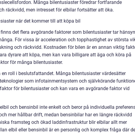
nslecellsfordon. Många bilentusiaster föredrar fortfarande
h räckvidd, men intresset för elbilar fortsätter att öka.
iaster när det kommer till att köpa bil
l finns det flera avgörande faktorer som bilentusiaster tar hänsy
r många. För vissa är acceleration och topphastighet av största vik
kning och räckvidd. Kostnaden för bilen är en annan viktig fakto
vara dyrare att köpa, men kan vara billigare att äga och köra på
aktor för många bilentusiaster.
en roll i beslutsfattandet. Många bilentusiaster värdesätter
teknologier som infotainmentsystem och självkörande funktione
aktor för bilentusiaster och kan vara en avgörande faktor vid
bil och bensinbil inte enkelt och beror på individuella preferen
 och mer hållbar drift, medan bensinbilar har en längre räckvidd
iska framsteg och ökad laddinfrastruktur blir elbilar allt mer
llan elbil eller bensinbil är en personlig och komplex fråga där d