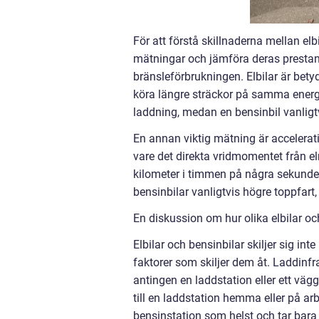
För att förstå skillnaderna mellan elbi
mätningar och jämföra deras prestand
bränsleförbrukningen. Elbilar är betyd
köra längre sträckor på samma energiti
laddning, medan en bensinbil vanligtv
En annan viktig mätning är accelerat
vare det direkta vridmomentet från elm
kilometer i timmen på några sekunder,
bensinbilar vanligtvis högre toppfart, 
En diskussion om hur olika elbilar och
Elbilar och bensinbilar skiljer sig int
faktorer som skiljer dem åt. Laddinfra
antingen en laddstation eller ett väg
till en laddstation hemma eller på ar
bensinstation som helst och tar bara 