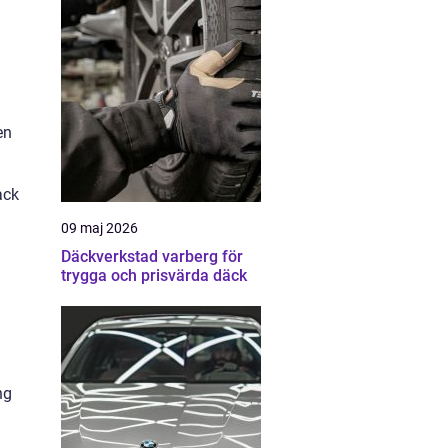
en
ack
09 maj 2026
Däckverkstad varberg för
trygga och prisvärda däck
ng