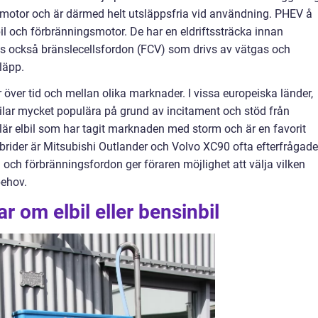
motor och är därmed helt utsläppsfria vid användning. PHEV å
il och förbränningsmotor. De har en eldriftssträcka innan
ns också bränslecellsfordon (FCV) som drivs av vätgas och
läpp.
 över tid och mellan olika marknader. I vissa europeiska länder,
ilar mycket populära på grund av incitament och stöd från
lär elbil som har tagit marknaden med storm och är en favorit
ybrider är Mitsubishi Outlander och Volvo XC90 ofta efterfrågade
 och förbränningsfordon ger föraren möjlighet att välja vilken
behov.
r om elbil eller bensinbil