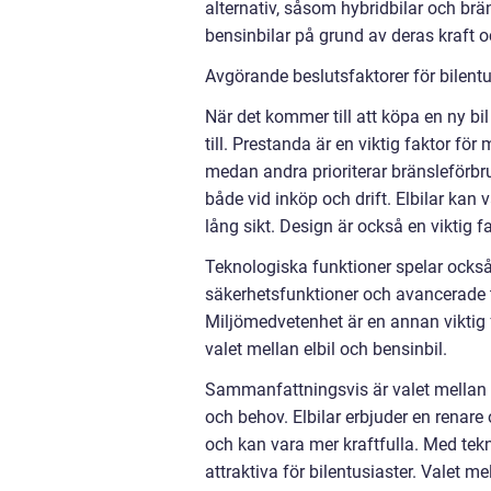
alternativ, såsom hybridbilar och brä
bensinbilar på grund av deras kraft oc
Avgörande beslutsfaktorer för bilentus
När det kommer till att köpa en ny bi
till. Prestanda är en viktig faktor fö
medan andra prioriterar bränsleförbru
både vid inköp och drift. Elbilar kan 
lång sikt. Design är också en viktig f
Teknologiska funktioner spelar också 
säkerhetsfunktioner och avancerade 
Miljömedvetenhet är en annan viktig f
valet mellan elbil och bensinbil.
Sammanfattningsvis är valet mellan el
och behov. Elbilar erbjuder en renare
och kan vara mer kraftfulla. Med tekn
attraktiva för bilentusiaster. Valet me