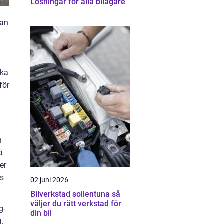
Lösningar för alla bilägare
tan
å
ska
för
h
å
er
as
02 juni 2026
Bilverkstad sollentuna så
väljer du rätt verkstad för
g-
din bil
g.