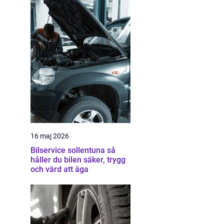
16 maj 2026
Bilservice sollentuna så
håller du bilen säker, trygg
och värd att äga