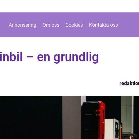
Annonsering
Om oss
Cookies
Kontakta oss
sinbil – en grundlig
redaktio