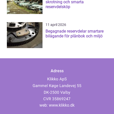
skrotning och smarta
reservdelsköp
11 april 2026
Begagnade reservdelar smartare
bilägande för plånbok och miljö
Adress
web:
www.klikko.dk