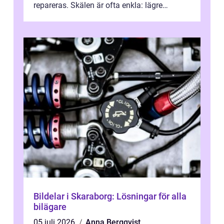
repareras. Skälen är ofta enkla: lägre
kostnad, minskad klimatpå...
Bildelar i Skaraborg: Lösningar för alla
bilägare
05 juli 2026
Anna Bergqvist