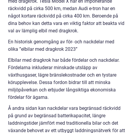
med dragkrok. Tesla Model X har en imponerande
räckvidd på cirka 500 km, medan Audi e-tron har en
något kortare räckvidd på cirka 400 km. Beroende på
dina behov kan detta vara en viktig faktor att beakta vid
val av lämplig elbil med dragkrok.
En historisk genomgång av för- och nackdelar med
olika ”elbilar med dragkrok 2023”
Elbilar med dragkrok har både fördelar och nackdelar.
Fördelarna inkluderar minskade utsläpp av
växthusgaser, lägre bränslekostnader och en tystare
körupplevelse. Dessa fordon bidrar till att minska
miljöpåverkan och erbjuder långsiktiga ekonomiska
fördelar för ägarna.
Å andra sidan kan nackdelar vara begränsad räckvidd
på grund av begränsad batterikapacitet, längre
laddningstider jämfört med traditionella bilar och det
växande behovet av ett utbyggt laddningsnätverk för att