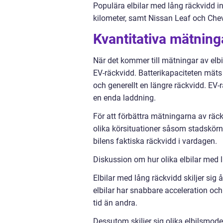
Populära elbilar med lång räckvidd i
kilometer, samt Nissan Leaf och Chev
Kvantitativa mätning
När det kommer till mätningar av elbil
EV-räckvidd. Batterikapaciteten mäts 
och generellt en längre räckvidd. EV-
en enda laddning.
För att förbättra mätningarna av räck
olika körsituationer såsom stadskörn
bilens faktiska räckvidd i vardagen.
Diskussion om hur olika elbilar med l
Elbilar med lång räckvidd skiljer sig 
elbilar har snabbare acceleration oc
tid än andra.
Dessutom skiljer sig olika elbilsmodel