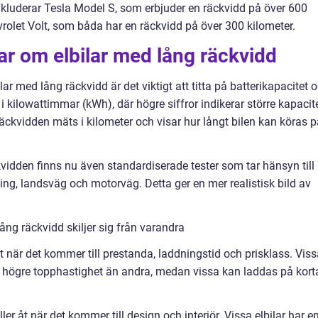
nkluderar Tesla Model S, som erbjuder en räckvidd på över 600
rolet Volt, som båda har en räckvidd på över 300 kilometer.
ar om elbilar med lång räckvidd
ar med lång räckvidd är det viktigt att titta på batterikapacitet 
i kilowattimmar (kWh), där högre siffror indikerar större kapacit
räckvidden mäts i kilometer och visar hur långt bilen kan köras 
vidden finns nu även standardiserade tester som tar hänsyn till
ing, landsväg och motorväg. Detta ger en mer realistisk bild av
ång räckvidd skiljer sig från varandra
åt när det kommer till prestanda, laddningstid och prisklass. Vis
h högre topphastighet än andra, medan vissa kan laddas på kort
ler åt när det kommer till design och interiör. Vissa elbilar har e