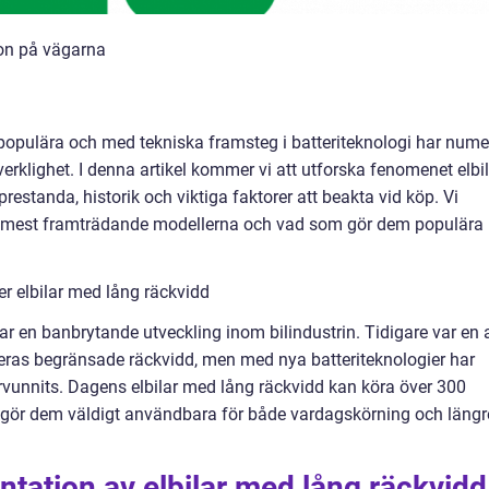
ion på vägarna
er populära och med tekniska framsteg i batteriteknologi har num
verklighet. I denna artikel kommer vi att utforska fenomenet elbi
prestanda, historik och viktiga faktorer att beakta vid köp. Vi
e mest framträdande modellerna och vad som gör dem populära
er elbilar med lång räckvidd
ar en banbrytande utveckling inom bilindustrin. Tidigare var en 
deras begränsade räckvidd, men med nya batteriteknologier har
ervunnits. Dagens elbilar med lång räckvidd kan köra över 300
t gör dem väldigt användbara för både vardagskörning och längr
tation av elbilar med lång räckvidd