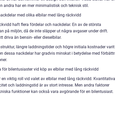
 andra har en mer minimalistisk och teknisk stil.
ackdelar med olika elbilar med lång räckvidd
äckvidd haft flera fördelar och nackdelar. En av de största
 på miljön, då de inte släpper ut några avgaser under drift.
tt driva än bensin- eller dieselbilar.
truktur, längre laddningstider och högre initiala kostnader varit
n dessa nackdelar har gradvis minskat i betydelse med förbätt
oner.
för bilentusiaster vid köp av elbilar med lång räckvidd
r en viktig roll vid valet av elbilar med lång räckvidd. Kvantitativ
itet och laddningstid är av stort intresse. Men andra faktorer
iska funktioner kan också vara avgörande för en bilentusiast.