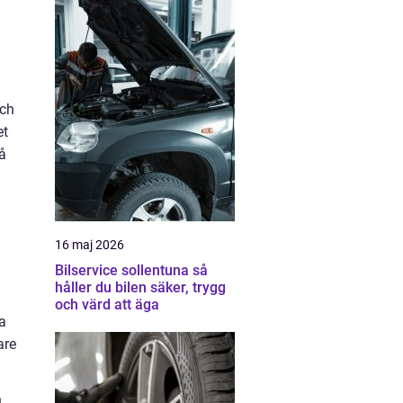
och
et
på
16 maj 2026
Bilservice sollentuna så
håller du bilen säker, trygg
och värd att äga
sa
are
n