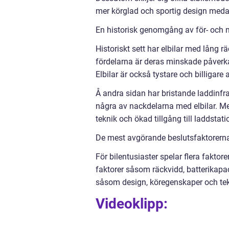
mer körglad och sportig design medan
En historisk genomgång av för- och n
Historiskt sett har elbilar med lång r
fördelarna är deras minskade påverkan
Elbilar är också tystare och billigare a
Å andra sidan har bristande laddinfras
några av nackdelarna med elbilar. Me
teknik och ökad tillgång till laddstati
De mest avgörande beslutsfaktorerna 
För bilentusiaster spelar flera faktore
faktorer såsom räckvidd, batterikapac
såsom design, köregenskaper och tekn
Videoklipp: