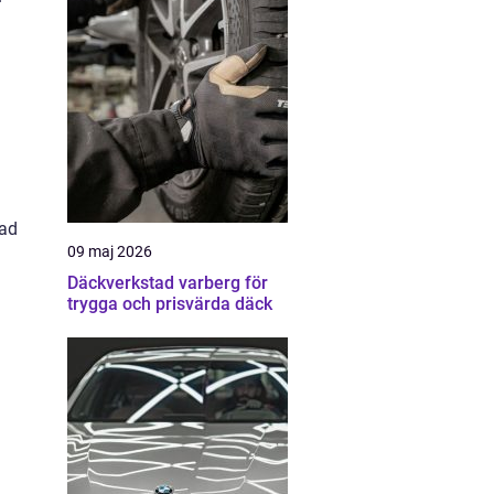
rad
09 maj 2026
Däckverkstad varberg för
trygga och prisvärda däck
a