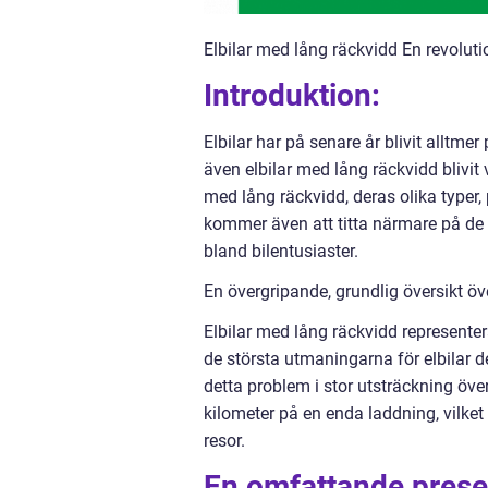
Elbilar med lång räckvidd En revolut
Introduktion:
Elbilar har på senare år blivit alltm
även elbilar med lång räckvidd blivit 
med lång räckvidd, deras olika typer, 
kommer även att titta närmare på d
bland bilentusiaster.
En övergripande, grundlig översikt öv
Elbilar med lång räckvidd representer
de största utmaningarna för elbilar 
detta problem i stor utsträckning öv
kilometer på en enda laddning, vilke
resor.
En omfattande presen