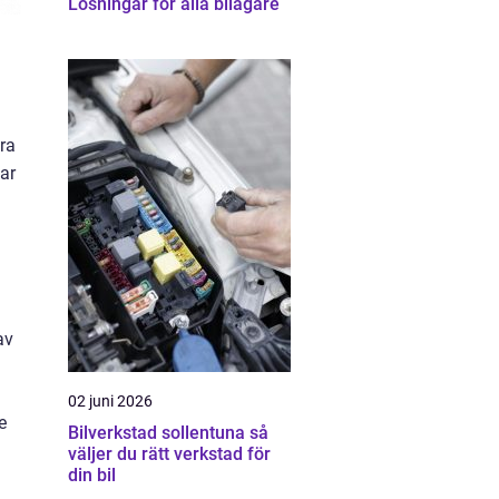
Lösningar för alla bilägare
era
lar
av
02 juni 2026
e
Bilverkstad sollentuna så
väljer du rätt verkstad för
din bil