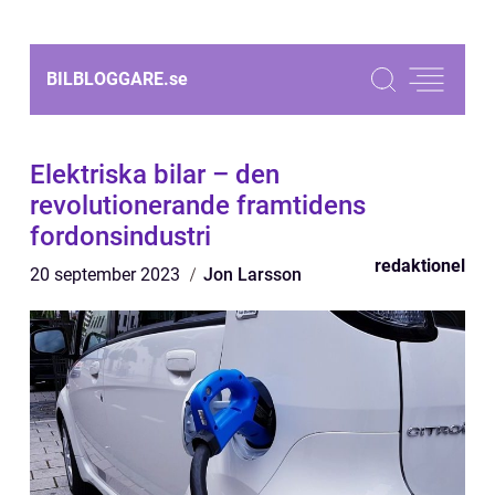
BILBLOGGARE.
se
Elektriska bilar – den
revolutionerande framtidens
fordonsindustri
redaktionel
20 september 2023
Jon Larsson