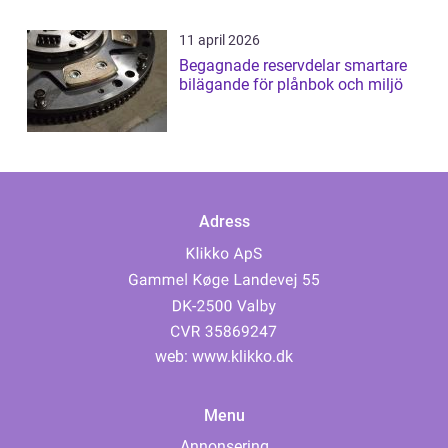
11 april 2026
Begagnade reservdelar smartare
bilägande för plånbok och miljö
Adress
web:
www.klikko.dk
Menu
Annonsering