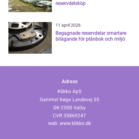
reservdelsköp
11 april 2026
Begagnade reservdelar smartare
bilägande för plånbok och miljö
Adress
web:
www.klikko.dk