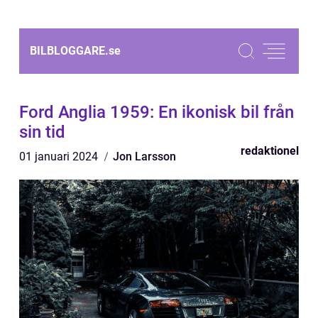
BILBLOGGARE.
se
Ford Anglia 1959: En ikonisk bil från
sin tid
redaktionel
01 januari 2024
Jon Larsson