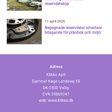
reservdelsköp
11 april 2026
Begagnade reservdelar smartare
bilägande för plånbok och miljö
Adress
web:
www.klikko.dk