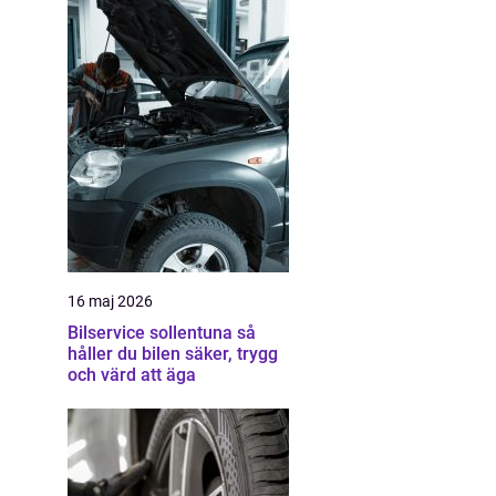
16 maj 2026
Bilservice sollentuna så
håller du bilen säker, trygg
och värd att äga