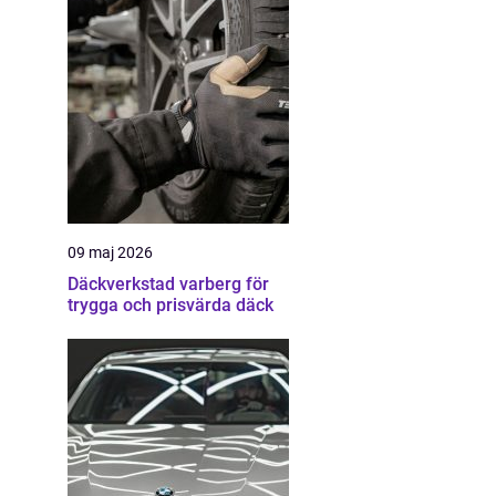
09 maj 2026
Däckverkstad varberg för
trygga och prisvärda däck