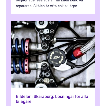
begagnade reservdelar när bilen behöver
repareras. Skälen är ofta enkla: lägre
kostnad, minskad klimatpå...
Bildelar i Skaraborg: Lösningar för alla
bilägare