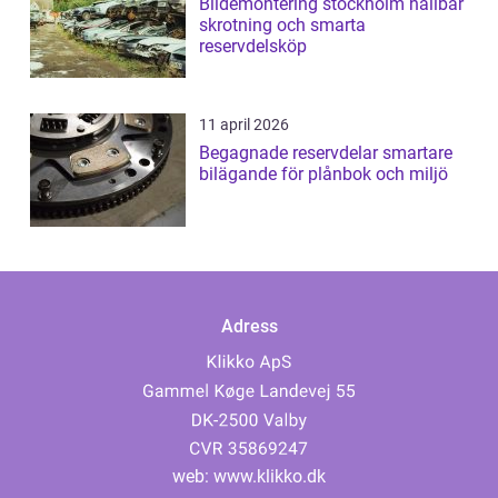
Bildemontering stockholm hållbar
skrotning och smarta
reservdelsköp
11 april 2026
Begagnade reservdelar smartare
bilägande för plånbok och miljö
Adress
web:
www.klikko.dk