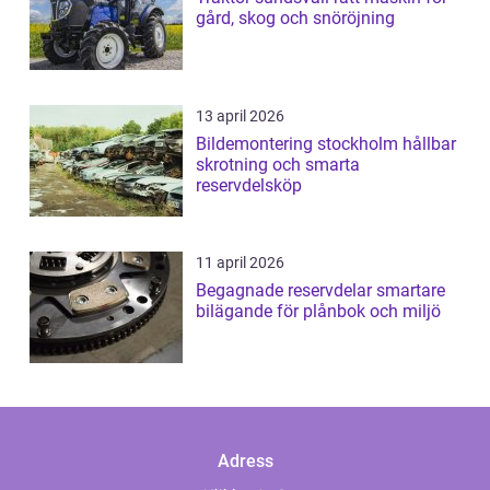
gård, skog och snöröjning
13 april 2026
Bildemontering stockholm hållbar
skrotning och smarta
reservdelsköp
11 april 2026
Begagnade reservdelar smartare
bilägande för plånbok och miljö
Adress