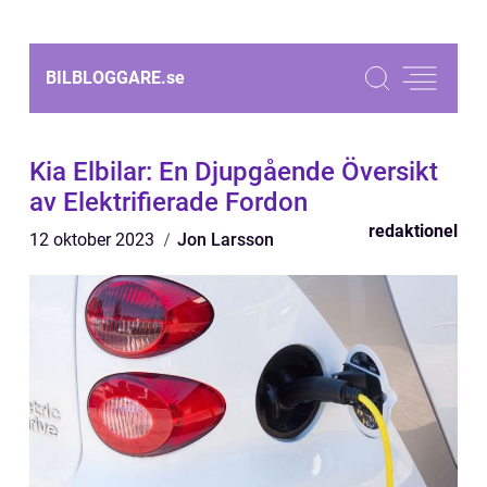
BILBLOGGARE.
se
Kia Elbilar: En Djupgående Översikt
av Elektrifierade Fordon
redaktionel
12 oktober 2023
Jon Larsson