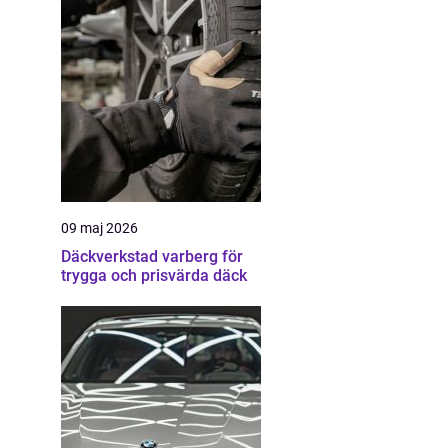
09 maj 2026
Däckverkstad varberg för
trygga och prisvärda däck