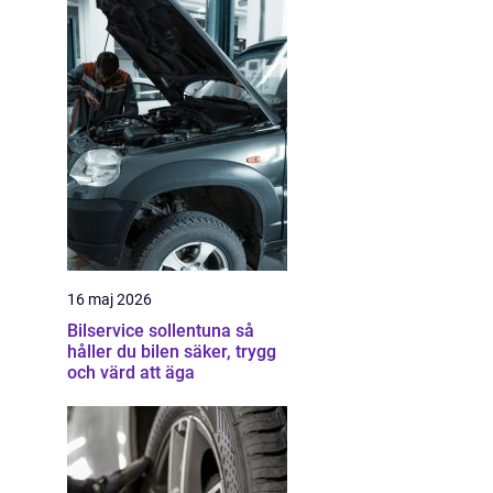
16 maj 2026
Bilservice sollentuna så
håller du bilen säker, trygg
och värd att äga