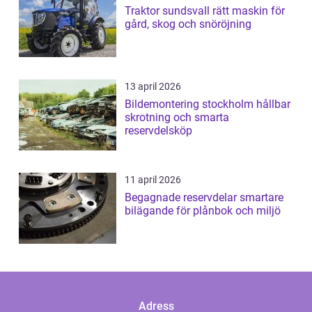
Traktor sundsvall rätt maskin för
gård, skog och snöröjning
13 april 2026
Bildemontering stockholm hållbar
skrotning och smarta
reservdelsköp
11 april 2026
Begagnade reservdelar smartare
bilägande för plånbok och miljö
Adress