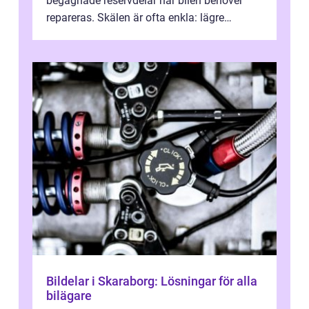
begagnade reservdelar när bilen behöver
repareras. Skälen är ofta enkla: lägre
kostnad, minskad klimatpå...
Bildelar i Skaraborg: Lösningar för alla
bilägare