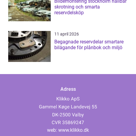
Bildemontering stockholm hållbar
skrotning och smarta
reservdelsköp
11 april 2026
Begagnade reservdelar smartare
bilägande för plånbok och miljö
Adress
web:
www.klikko.dk