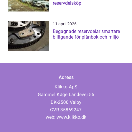
reservdelsköp
11 april 2026
Begagnade reservdelar smartare
bilägande för plånbok och miljö
Adress
web:
www.klikko.dk