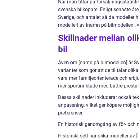
När man tittar på försäljningsstatisti
svenska bilköpare. Enligt senaste år
Sverige, och antalet sålda modeller ha
modeller] av [namn på bilmodellen], vi
Skillnader mellan ol
bil
Även om [namn på bilmodellen] är Sve
varianter som gör att de tilltalar ol
vara mer familjeorienterade och erb
mer sportinriktade med bättre presta
Dessa skillnader inkluderar också tekn
anpassning, vilket ger köpare möjlig
preferenser.
En historisk genomgång av för- och n
Historiskt sett har olika modeller av