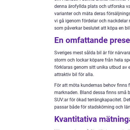
denna ärofyllda plats och utforska var
varianter och mäta deras försäljnings
vi gå igenom fördelar och nackdelar
som påverkar beslutet att köpa en bil 
En omfattande presen
Sveriges mest sålda bil är för närva
storm och lockar köpare från hela spek
förklaras genom sitt unika utbud av e
attraktiv bil för alla.
För att möta kundernas behov finns fl
marknaden. Bland dessa finns små bi
SUV:ar för ökad terrängkapacitet. De
passar både för stadskörning och län
Kvantitativa mätning