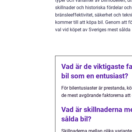
typer och varianter av bilmodellen, d
skillnader och historiska fördelar och
bränsleeffektivitet, säkerhet och te
kommer till att köpa bil. Genom att f
val vid köpet av Sveriges mest sålda b
Vad är de viktigaste f
bil som en entusiast?
För bilentusiaster är prestanda, kö
de mest avgörande faktorerna att 
Vad är skillnaderna me
sålda bil?
Skillnaderna mellan olika variante