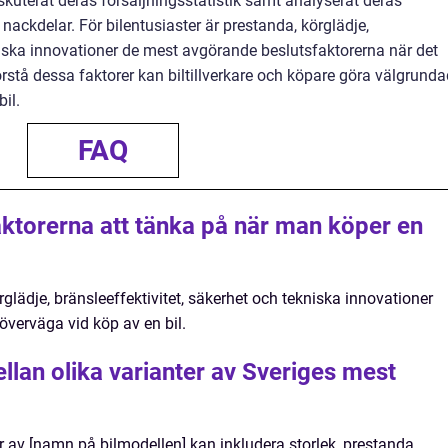
iskuterat deras försäljningsstatistik samt analyserat deras
 nackdelar. För bilentusiaster är prestanda, körglädje,
kniska innovationer de mest avgörande beslutsfaktorerna när det
örstå dessa faktorer kan biltillverkare och köpare göra välgrund
il.
FAQ
aktorerna att tänka på när man köper en
rglädje, bränsleeffektivitet, säkerhet och tekniska innovationer
överväga vid köp av en bil.
llan olika varianter av Sveriges mest
r av [namn på bilmodellen] kan inkludera storlek, prestanda,