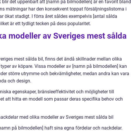
k blir det uppenbart att [namn på bilmodellen] är en favorit bland
ens mätningar har den konsekvent toppat försäljningslistorna i
r ökat stadigt. I förra året såldes exempelvis [antal sålda
lket är ett tydligt tecken på dess popularitet.
ika modeller av Sveriges mest sålda
riges mest sålda bil, finns det ändå skillnader mellan olika
ika typer av köpare. Vissa modeller av [namn på bilmodellen] kan
juder större utrymme och bekvämligheter, medan andra kan vara
nda och design.
iska egenskaper, bränsleeffektivitet och möjligheter till
het att hitta en modell som passar deras specifika behov och
ackdelar med olika modeller av Sveriges mest sålda bil
 [namn på bilmodellen] haft sina egna fördelar och nackdelar.