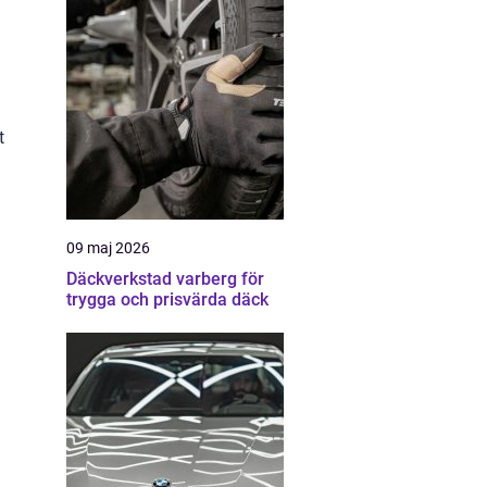
t
09 maj 2026
Däckverkstad varberg för
trygga och prisvärda däck