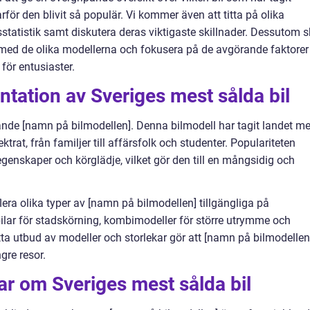
för den blivit så populär. Vi kommer även att titta på olika
statistik samt diskutera deras viktigaste skillnader. Dessutom 
 med de olika modellerna och fokusera på de avgörande faktorer
för entusiaster.
tation av Sveriges mest sålda bil
rande [namn på bilmodellen]. Denna bilmodell har tagit landet m
trat, från familjer till affärsfolk och studenter. Populariteten
genskaper och körglädje, vilket gör den till en mångsidig och
era olika typer av [namn på bilmodellen] tillgängliga på
lar för stadskörning, kombimodeller för större utrymme och
tta utbud av modeller och storlekar gör att [namn på bilmodellen
gre resor.
ar om Sveriges mest sålda bil