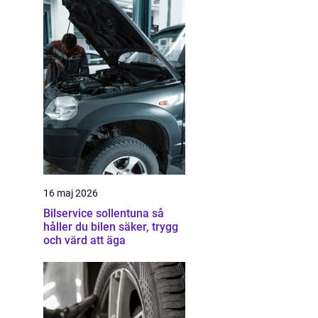
16 maj 2026
Bilservice sollentuna så
håller du bilen säker, trygg
och värd att äga