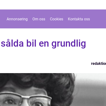
Annonsering
Om oss
Cookies
Kontakta oss
sålda bil en grundlig
redaktio