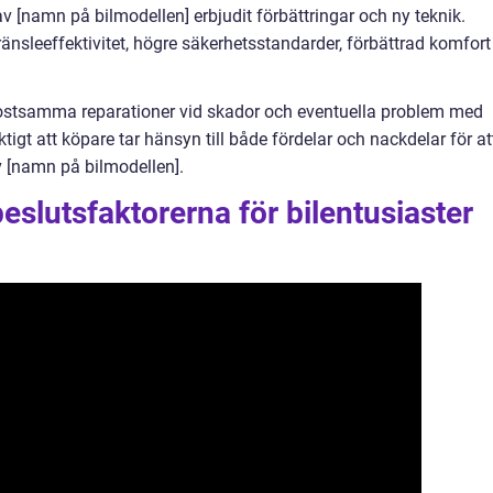
 [namn på bilmodellen] erbjudit förbättringar och ny teknik.
ränsleeffektivitet, högre säkerhetsstandarder, förbättrad komfort
kostsamma reparationer vid skador och eventuella problem med
iktigt att köpare tar hänsyn till både fördelar och nackdelar för at
av [namn på bilmodellen].
slutsfaktorerna för bilentusiaster