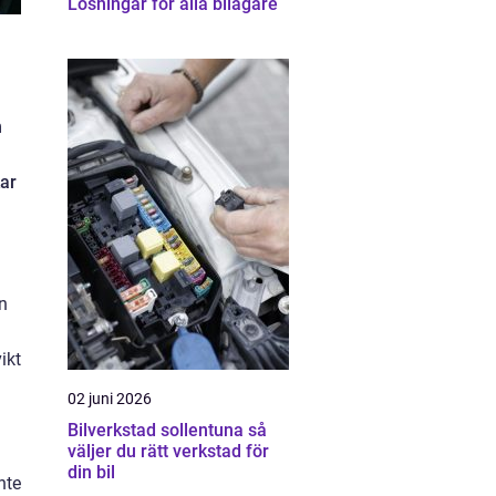
Lösningar för alla bilägare
n
kar
en
ikt
02 juni 2026
Bilverkstad sollentuna så
väljer du rätt verkstad för
din bil
nte