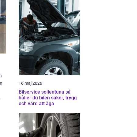
a
ån
16 maj 2026
Bilservice sollentuna så
håller du bilen säker, trygg
-
och värd att äga