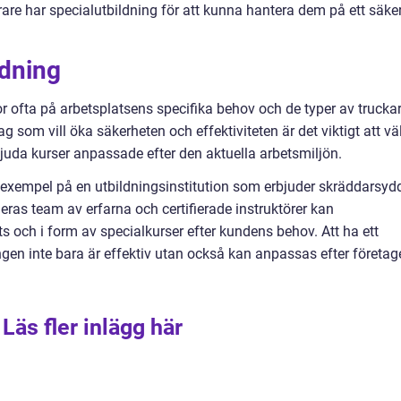
förare har specialutbildning för att kunna hantera dem på ett säke
ldning
ror ofta på arbetsplatsens specifika behov och de typer av trucka
som vill öka säkerheten och effektiviteten är det viktigt att vä
juda kurser anpassade efter den aktuella arbetsmiljön.
 exempel på en utbildningsinstitution som erbjuder skräddarsyd
Deras team av erfarna och certifierade instruktörer kan
ts och i form av specialkurser efter kundens behov. Att ha ett
ingen inte bara är effektiv utan också kan anpassas efter företag
Läs fler inlägg här