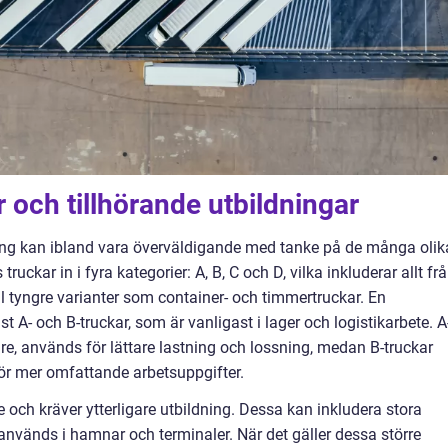
r och tillhörande utbildningar
ldning kan ibland vara överväldigande med tanke på de många olik
 truckar in i fyra kategorier: A, B, C och D, vilka inkluderar allt fr
ill tyngre varianter som container- och timmertruckar. En
 A- och B-truckar, som är vanligast i lager och logistikarbete. A
re, används för lättare lastning och lossning, medan B-truckar
ör mer omfattande arbetsuppgifter.
e och kräver ytterligare utbildning. Dessa kan inkludera stora
nvänds i hamnar och terminaler. När det gäller dessa större