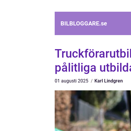
BILBLOGGARE.
se
Truckförarutbil
pålitliga utbil
01 augusti 2025
Karl Lindgren