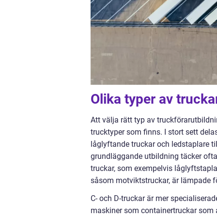
Olika typer av trucka
Att välja rätt typ av truckförarutbi
trucktyper som finns. I stort sett delas
låglyftande truckar och ledstaplare t
grundläggande utbildning täcker oftast
truckar, som exempelvis låglyftstapla
såsom motviktstruckar, är lämpade f
C- och D-truckar är mer specialiserad
maskiner som containertruckar som a