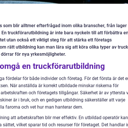
 som blir alltmer efterfrågad inom olika branscher, från lager
n. En truckförarutbildning är inte bara nyckeln till att förbättra e
t utan också ett viktigt steg för att stärka ett företags
rätt utbildning kan man lära sig att köra olika typer av truc
dörrar för nya yrkesmöjligheter.
nomgå en truckförarutbildning
 fördelar för både individer och företag. För det första är det 
tsen. När anställda är korrekt utbildade minskar riskerna för
 arbetskraften och företagets tillgångar. Säkerhet är av yttersta v
iner är i bruk, och en gedigen utbildning säkerställer att varje
lla farorna och vet hur man hanterar dem.
ing att arbetskraften blir mer effektiv. En utbildad operatör kan
sättet, vilket sparar tid och resurser för företaget. Det handlar i