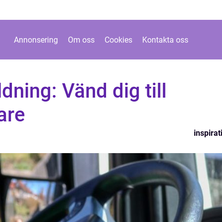
Annonsering
Om oss
Cookies
Kontakta oss
dning: Vänd dig till
dare
inspirat