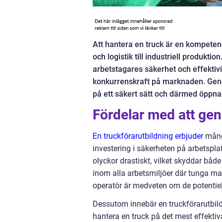
Att hantera en truck är en kompetens
och logistik till industriell produktio
arbetstagares säkerhet och effektivite
konkurrenskraft på marknaden. Genom 
på ett säkert sätt och därmed öppna 
Fördelar med att ge
En truckförarutbildning erbjuder
många
investering i säkerheten på arbetspla
olyckor drastiskt, vilket skyddar både
inom alla arbetsmiljöer där tunga mask
operatör är medveten om de potentie
Dessutom innebär en truckförarutbildn
hantera en truck på det mest effektiva 