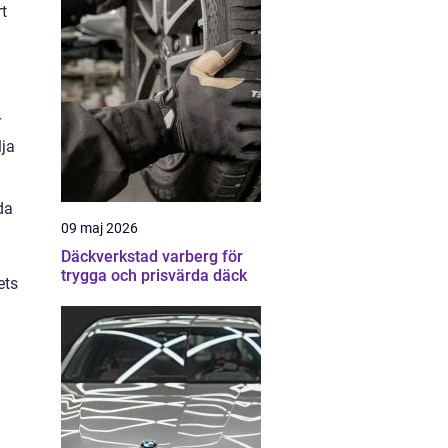
rt
r
lja
da
09 maj 2026
Däckverkstad varberg för
trygga och prisvärda däck
ets