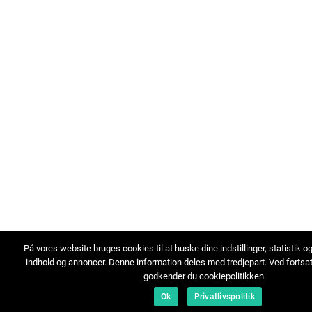
På vores website bruges cookies til at huske dine indstillinger, statistik o
indhold og annoncer. Denne information deles med tredjepart. Ved fortsa
godkender du cookiepolitikken.
Ok
Privatlivspolitik