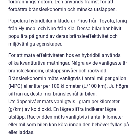
förbränningsmotorn. Den används främst för att
förbättra bränsleekonomin och minska utsläppen.
Populära hybridbilar inkluderar Prius från Toyota, Ioniq
från Hyundai och Niro från Kia. Dessa bilar har blivit
populära på grund av deras bränsleeffektivitet och
miljövänliga egenskaper.
För att mäta effektiviteten hos en hybridbil används
olika kvantitativa mätningar. Några av de vanligaste är
bränsleekonomi, utsläppsnivåer och räckvidd.
Bränsleekonomin mäts vanligtvis i antal mil per gallon
(MPG) eller liter per 100 kilometer (L/100 km). Ju högre
siffran är, desto mer bränslesnål är bilen.
Utsläppsnivåer mäts vanligtvis i gram per kilometer
(g/km) av koldioxid. En lägre siffra indikerar lägre
utsläpp. Räckvidden mäts vanligtvis i antal kilometer
eller mil som bilen kan köra innan den behöver fyllas på
eller laddas.