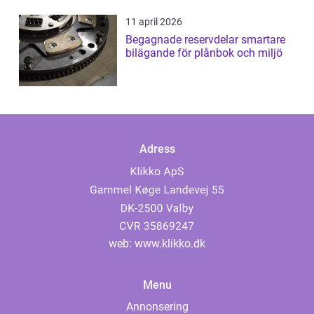
11 april 2026
Begagnade reservdelar smartare
bilägande för plånbok och miljö
Adress
web:
www.klikko.dk
Menu
Annonsering