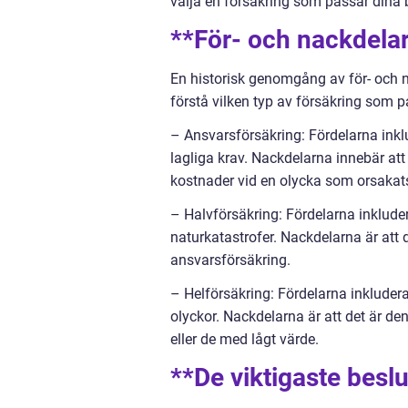
välja en försäkring som passar dina b
**För- och nackdelar
En historisk genomgång av för- och n
förstå vilken typ av försäkring som 
– Ansvarsförsäkring: Fördelarna inkl
lagliga krav. Nackdelarna innebär att
kostnader vid en olycka som orsakats
– Halvförsäkring: Fördelarna inklude
naturkatastrofer. Nackdelarna är att 
ansvarsförsäkring.
– Helförsäkring: Fördelarna inkluder
olyckor. Nackdelarna är att det är den
eller de med lågt värde.
**De viktigaste beslu