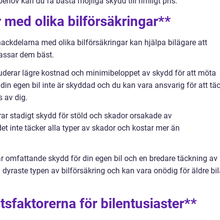
ehov kan du få bästa möjliga skydd till rimligt pris.
 med olika bilförsäkringar**
ackdelarna med olika bilförsäkringar kan hjälpa bilägare att
passar dem bäst.
uderar lägre kostnad och minimibeloppet av skydd för att möta
 din egen bil inte är skyddad och du kan vara ansvarig för att tä
 av dig.
rar stadigt skydd för stöld och skador orsakade av
det inte täcker alla typer av skador och kostar mer än
ar omfattande skydd för din egen bil och en bredare täckning av
 dyraste typen av bilförsäkring och kan vara onödig för äldre bil
tsfaktorerna för bilentusiaster**