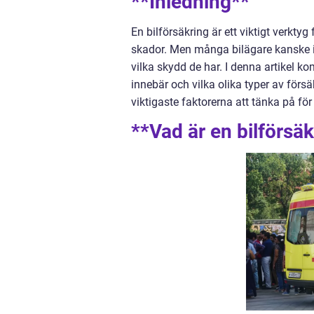
**Inledning**
En bilförsäkring är ett viktigt verktyg
skador. Men många bilägare kanske in
vilka skydd de har. I denna artikel ko
innebär och vilka olika typer av förs
viktigaste faktorerna att tänka på för 
**Vad är en bilförsä