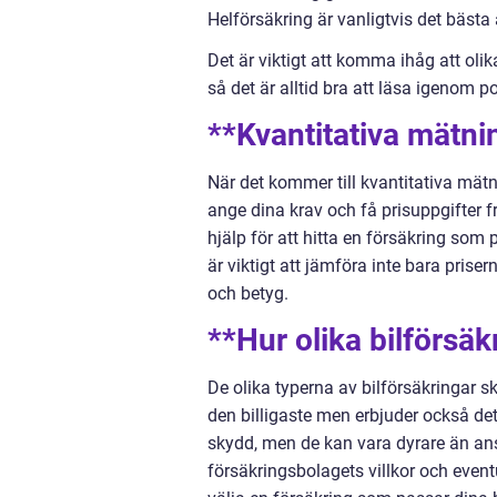
Helförsäkring är vanligtvis det bästa a
Det är viktigt att komma ihåg att oli
så det är alltid bra att läsa igenom p
**Kvantitativa mätni
När det kommer till kvantitativa mät
ange dina krav och få prisuppgifter f
hjälp för att hitta en försäkring som 
är viktigt att jämföra inte bara pris
och betyg.
**Hur olika bilförsäkr
De olika typerna av bilförsäkringar s
den billigaste men erbjuder också det
skydd, men de kan vara dyrare än an
försäkringsbolagets villkor och even