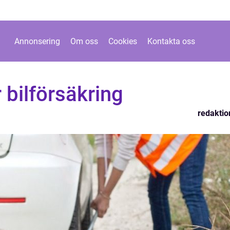
Annonsering
Om oss
Cookies
Kontakta oss
 bilförsäkring
redaktio