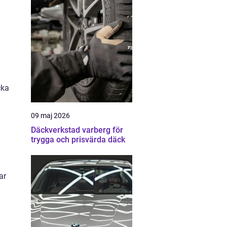
cka
09 maj 2026
Däckverkstad varberg för
trygga och prisvärda däck
ar