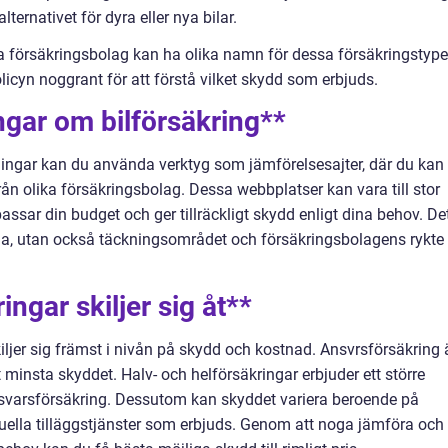
lternativet för dyra eller nya bilar.
ka försäkringsbolag kan ha olika namn för dessa försäkringstyper
olicyn noggrant för att förstå vilket skydd som erbjuds.
ngar om bilförsäkring**
ningar kan du använda verktyg som jämförelsesajter, där du kan
rån olika försäkringsbolag. Dessa webbplatser kan vara till stor
passar din budget och ger tillräckligt skydd enligt dina behov. De
erna, utan också täckningsområdet och försäkringsbolagens rykte
ingar skiljer sig åt**
kiljer sig främst i nivån på skydd och kostnad. Ansvrsförsäkring 
 minsta skyddet. Halv- och helförsäkringar erbjuder ett större
svarsförsäkring. Dessutom kan skyddet variera beroende på
tuella tilläggstjänster som erbjuds. Genom att noga jämföra och