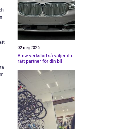
ch
an
att
02 maj 2026
Bmw verkstad så väljer du
rätt partner för din bil
ta
er