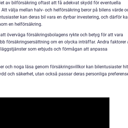
alet av bilförsäkring oftast att få adekvat skydd för eventuella
. Att välja mellan halv- och helförsäkring beror på bilens värde o
ntusiaster kan deras bil vara en dyrbar investering, och därför k
nom en helförsäkring.
r att överväga försäkringsbolagens rykte och betyg för att vara
abb försäkringsersättning om en olycka inträffar. Andra faktorer 
 tilläggstjänster som erbjuds och förmågan att anpassa
 och noga läsa genom försäkringsvillkor kan bilentusiaster hit
kydd och säkerhet, utan också passar deras personliga preferens