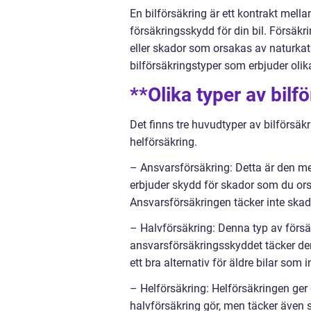
En bilförsäkring är ett kontrakt mella
försäkringsskydd för din bil. Försäkri
eller skador som orsakas av naturkatas
bilförsäkringstyper som erbjuder oli
**Olika typer av bilf
Det finns tre huvudtyper av bilförsäk
helförsäkring.
– Ansvarsförsäkring: Detta är den m
erbjuder skydd för skador som du or
Ansvarsförsäkringen täcker inte skado
– Halvförsäkring: Denna typ av försä
ansvarsförsäkringsskyddet täcker den 
ett bra alternativ för äldre bilar som i
– Helförsäkring: Helförsäkringen ger 
halvförsäkring gör, men täcker även s