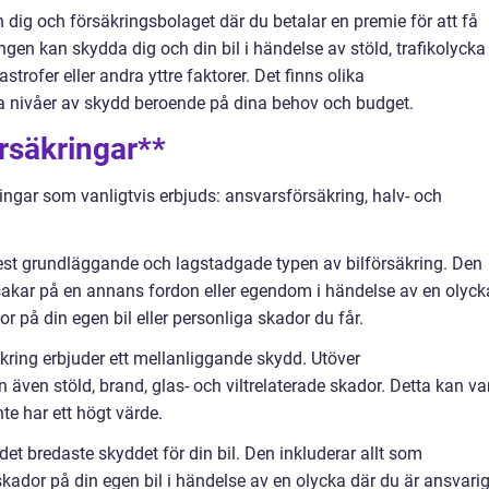
n dig och försäkringsbolaget där du betalar en premie för att få
ngen kan skydda dig och din bil i händelse av stöld, trafikolycka
trofer eller andra yttre faktorer. Det finns olika
ka nivåer av skydd beroende på dina behov och budget.
örsäkringar**
ringar som vanligtvis erbjuds: ansvarsförsäkring, halv- och
est grundläggande och lagstadgade typen av bilförsäkring. Den
sakar på en annans fordon eller egendom i händelse av en olyck
r på din egen bil eller personliga skador du får.
kring erbjuder ett mellanliggande skydd. Utöver
även stöld, brand, glas- och viltrelaterade skador. Detta kan va
nte har ett högt värde.
det bredaste skyddet för din bil. Den inkluderar allt som
kador på din egen bil i händelse av en olycka där du är ansvarig