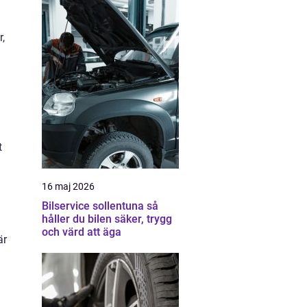
,
t
16 maj 2026
Bilservice sollentuna så
håller du bilen säker, trygg
och värd att äga
är