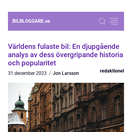
BILBLOGGARE.
se
Världens fulaste bil: En djupgående
analys av dess övergripande historia
och popularitet
redaktionel
31 december 2023
Jon Larsson