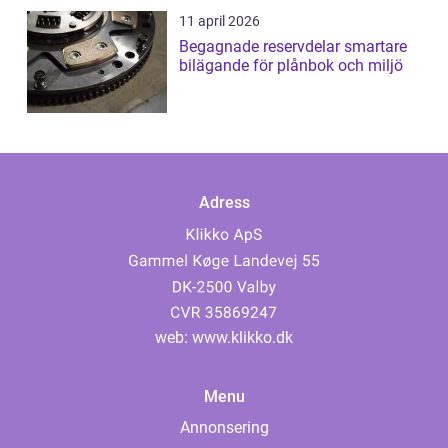
11 april 2026
Begagnade reservdelar smartare
bilägande för plånbok och miljö
Adress
web:
www.klikko.dk
Menu
Annonsering