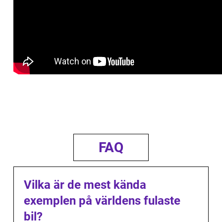
FAQ
Vilka är de mest kända
exemplen på världens fulaste
bil?