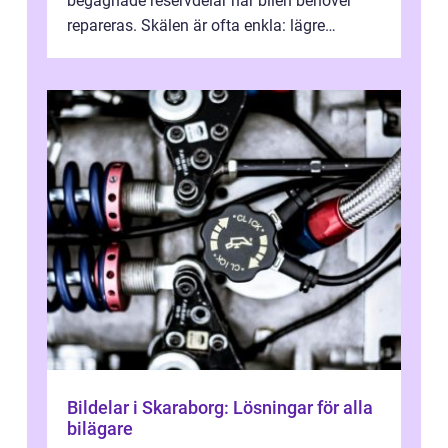
begagnade reservdelar när bilen behöver
repareras. Skälen är ofta enkla: lägre
kostnad, minskad klimatpå...
Bildelar i Skaraborg: Lösningar för alla
bilägare