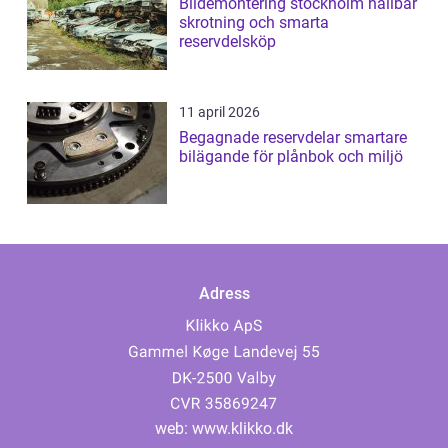
Bildemontering stockholm hållbar
skrotning och smarta
reservdelsköp
11 april 2026
Begagnade reservdelar smartare
bilägande för plånbok och miljö
Adress
web:
www.klikko.dk