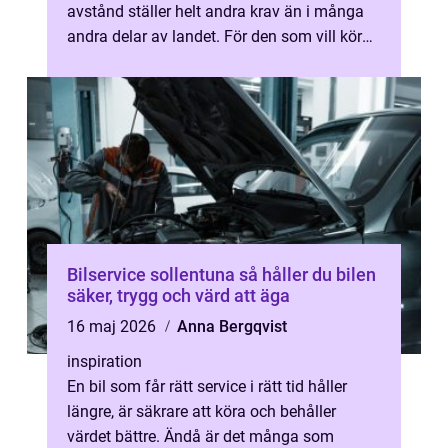
avstånd ställer helt andra krav än i många
andra delar av landet. För den som vill köra
säkert, slippa onö...
Bilservice sollentuna så håller du bilen
säker, trygg och värd att äga
16 maj 2026
Anna Bergqvist
inspiration
En bil som får rätt service i rätt tid håller
längre, är säkrare att köra och behåller
värdet bättre. Ändå är det många som