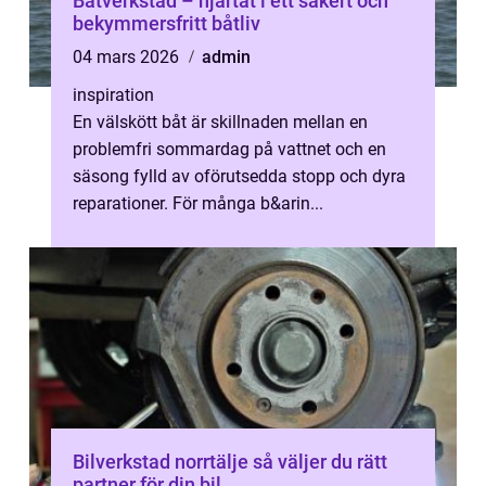
Båtverkstad – hjärtat i ett säkert och
bekymmersfritt båtliv
04 mars 2026
admin
inspiration
En välskött båt är skillnaden mellan en
problemfri sommardag på vattnet och en
säsong fylld av oförutsedda stopp och dyra
reparationer. För många b&arin...
Bilverkstad norrtälje så väljer du rätt
partner för din bil