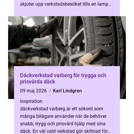
skjuter upp verkstadsbesöket tills en lampa
lyser på instrumentpanelen eller...
Däckverkstad varberg för trygga och
prisvärda däck
09 maj 2026
Karl Lindgren
inspiration
däckverkstad varberg är ett sökord som
många bilägare använder när de behöver
snabb, trygg och prisvärd hjälp med sina
däck. En väl vald verkstad gör skillnad för