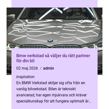
säkerhet, komfort och plånbok. Genom ...
Bmw verkstad så väljer du rätt partner
för din bil
02 maj 2026
admin
inspiration
En BMW Verkstad skiljer sig ofta från en
vanlig bilverkstad. Bilen är tekniskt
avancerad, har egen mjukvara och kräver
specialkunskap för att fungera optimalt år
efter år. För många handlar valet av v...