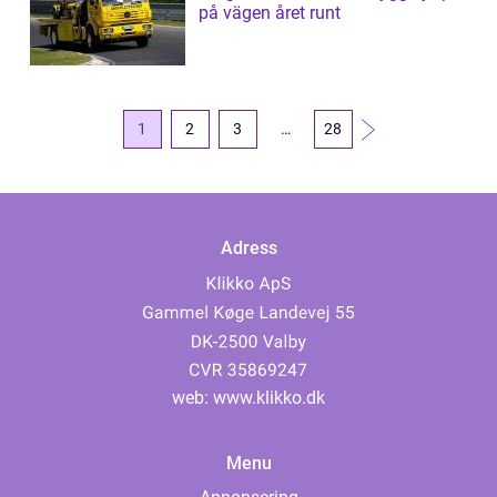
på vägen året runt
1
2
3
…
28
Adress
web:
www.klikko.dk
Menu