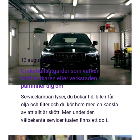
13 augusti 2025
Underhållsåtgärder som varken
biltillverkaren eller verkstaden
påminner dig om
Servicelampan lyser, du bokar tid, bilen får
olja och filter och du kör hem med en känsla
av att allt är skött. Men under den
välbekanta serviceritualen finns ett dolt
lager av underhåll som sällan nämns...