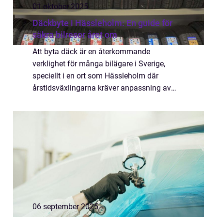
01 oktober 2025
Däckbyte i Hässleholm: En guide för
säkra bilresor året om
Att byta däck är en återkommande
verklighet för många bilägare i Sverige,
speciellt i en ort som Hässleholm där
årstidsväxlingarna kräver anpassning av
fordonens däck. Men varför &au...
06 september 2025