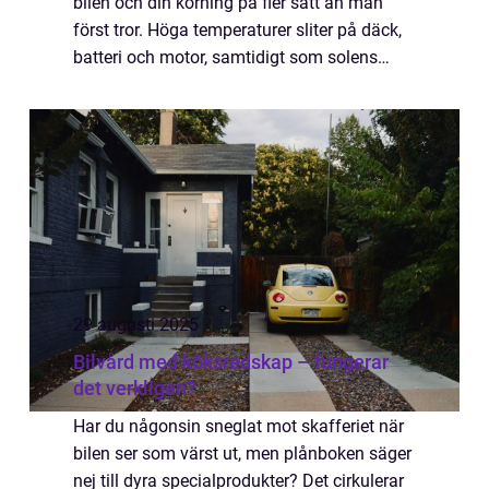
bilen och din körning på fler sätt än man
först tror. Höga temperaturer sliter på däck,
batteri och motor, samtidigt som solens
strålar gör instru...
29 augusti 2025
Bilvård med köksredskap – fungerar
det verkligen?
Har du någonsin sneglat mot skafferiet när
bilen ser som värst ut, men plånboken säger
nej till dyra specialprodukter? Det cirkulerar