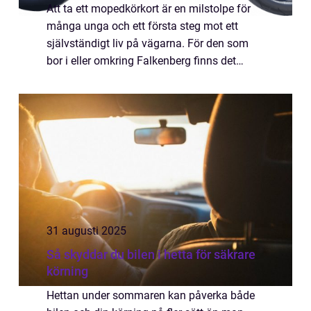
Att ta ett mopedkörkort är en milstolpe för
många unga och ett första steg mot ett
självständigt liv på vägarna. För den som
bor i eller omkring Falkenberg finns det
möjlighet att gå en i...
31 augusti 2025
Så skyddar du bilen i hetta för säkrare
körning
Hettan under sommaren kan påverka både