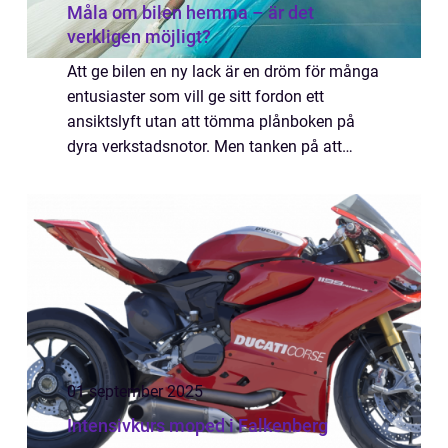
Måla om bilen hemma – är det
verkligen möjligt?
Att ge bilen en ny lack är en dröm för många
entusiaster som vill ge sitt fordon ett
ansiktslyft utan att tömma plånboken på
dyra verkstadsnotor. Men tanken på att
förvandla garaget till en professione...
01 september 2025
Intensivkurs moped i Falkenberg