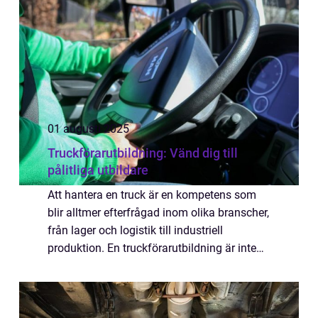
01 augusti 2025
Truckförarutbildning: Vänd dig till
pålitliga utbildare
Att hantera en truck är en kompetens som
blir alltmer efterfrågad inom olika branscher,
från lager och logistik till industriell
produktion. En truckförarutbildning är inte
bara nyckeln till att förbättra en arbet...