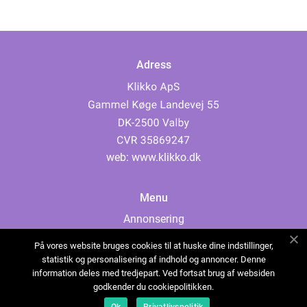
Adress
web:
www.klikko.dk
Menu
Annonsering
Om oss
På vores website bruges cookies til at huske dine indstillinger,
Cookies
statistik og personalisering af indhold og annoncer. Denne
information deles med tredjepart. Ved fortsat brug af websiden
Kontakta oss
godkender du cookiepolitikken.
Sitemap