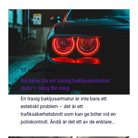
om självkörande funktioner, utan om en
osynlig intell...
13 augusti 2025
Så byter du en trasig bakljusarmatur
själv – steg för steg
En trasig bakljusarmatur är inte bara ett
estetiskt problem – det är ett
trafiksäkerhetsbrott som kan ge böter vid en
poliskontroll. Ändå är det ett av de enklare
felen du kan åtgärda på egen...