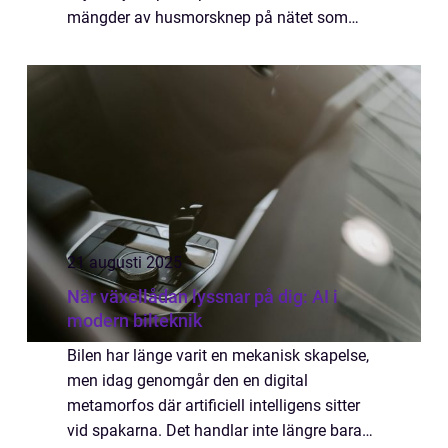
mängder av husmorsknep på nätet som
lovar att allt från matolja til...
21 augusti 2025
När växellådan lyssnar på dig: AI i
modern bilteknik
Bilen har länge varit en mekanisk skapelse,
men idag genomgår den en digital
metamorfos där artificiell intelligens sitter
vid spakarna. Det handlar inte längre bara