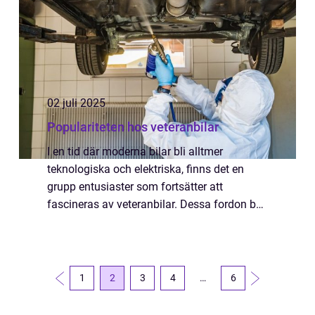
02 juli 2025
Populariteten hos veteranbilar
I en tid där moderna bilar bli alltmer
teknologiska och elektriska, finns det en
grupp entusiaster som fortsätter att
fascineras av veteranbilar. Dessa fordon bär
med sig en historia och en charm som
moderna bilar ofta saknar. Frå...
1
2
3
4
…
6